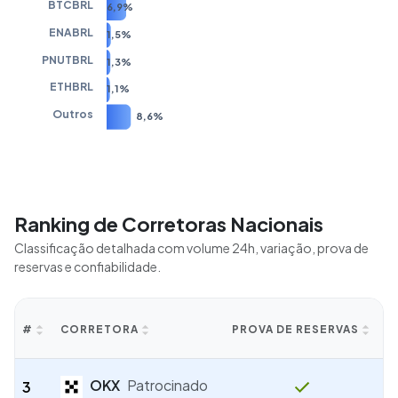
BTCBRL
6,9%
ENABRL
1,5%
PNUTBRL
1,3%
ETHBRL
1,1%
Outros
8,6%
Ranking de Corretoras Nacionais
Classificação detalhada com volume 24h, variação, prova de
reservas e confiabilidade.
C
#
CORRETORA
PROVA DE RESERVAS
Patrocinado
OKX
3