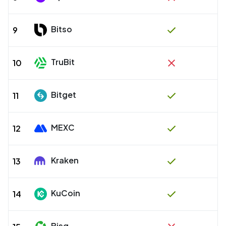
Bitso
9
TruBit
10
Bitget
11
MEXC
12
Kraken
13
KuCoin
14
Bisq