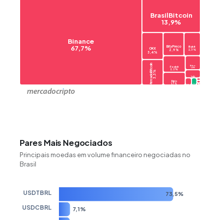
BrasilBitcoin
13,9%
Binance
67,7%
Bybit
BityPreco
OKX
2,3%
2,9%
3,4%
MercadoBitcoin
Bitso
Foxbit
1,3%
2,2%
3,3%
TruBit
0,7%
Ripio
Kraken
0,1%
1,7%
MEXC
0,2%
KuCoin
Bitget
0,1%
0,3%
Bisq
0,0%
Pares Mais Negociados
Principais moedas em volume financeiro negociadas no
Brasil
USDTBRL
73,5%
USDCBRL
7,1%