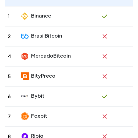
Binance
1
BrasilBitcoin
2
MercadoBitcoin
4
BityPreco
5
Bybit
6
Foxbit
7
Ripio
8