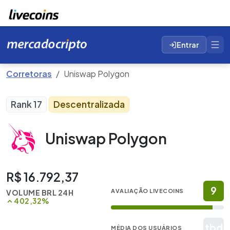
Entrar
Corretoras
Uniswap Polygon
Rank 17
Descentralizada
Uniswap Polygon
R$ 16.792,37
9
AVALIAÇÃO LIVECOINS
VOLUME BRL 24H
402,32%
tbd
MÉDIA DOS USUÁRIOS