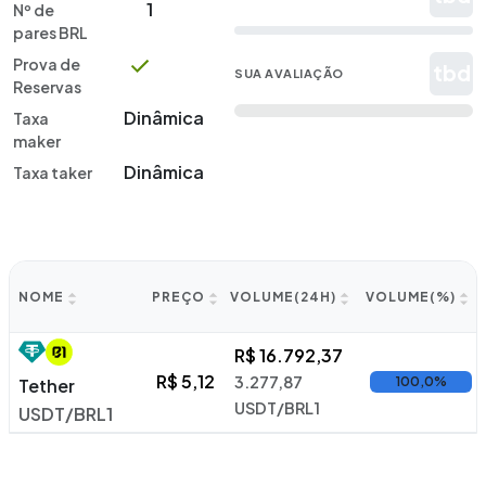
1
Nº de
pares BRL
Prova de
tbd
SUA AVALIAÇÃO
Reservas
Dinâmica
Taxa
maker
Dinâmica
Taxa taker
NOME
PREÇO
VOLUME(24H)
VOLUME(%)
R$ 16.792,37
R$ 5,12
3.277,87
100,0%
Tether
USDT/BRL1
USDT/BRL1