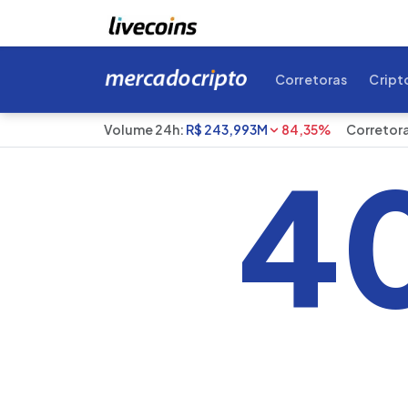
Corretoras
Crip
Volume 24h:
R$
243,993M
84,35%
Corretora
4