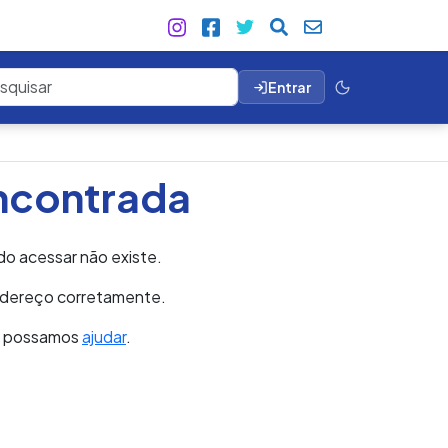
Entrar
ncontrada
do acessar não existe.
endereço corretamente.
e possamos
ajudar
.