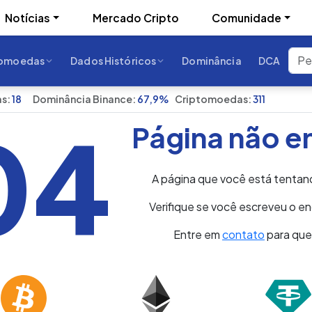
Notícias
Mercado Cripto
Comunidade
tomoedas
Dados Históricos
Dominância
DCA
s:
18
Dominância Binance:
67,9%
Criptomoedas:
311
04
Página não e
A página que você está tentan
Verifique se você escreveu o 
Entre em
contato
para qu