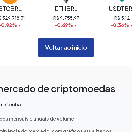
BTCBRL
ETHBRL
USDTBR
 329.718,31
R$ 9.755,97
R$ 5,12
-0,92%
-0,69%
-0,36%
Voltar ao início
 mercado de criptomoedas
 e tenha:
icos mensais e anuais de volume.
inância do mercado, com gráficos atualizados.