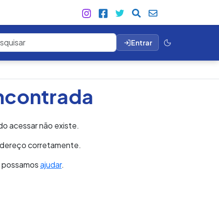
Entrar
ncontrada
do acessar não existe.
endereço corretamente.
e possamos
ajudar
.