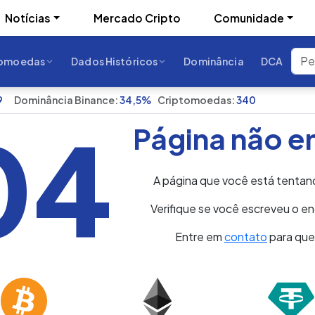
Notícias
Mercado Cripto
Comunidade
tomoedas
Dados Históricos
Dominância
DCA
9
Dominância Binance:
34,5%
Criptomoedas:
340
04
Página não e
A página que você está tentan
Verifique se você escreveu o 
Entre em
contato
para qu